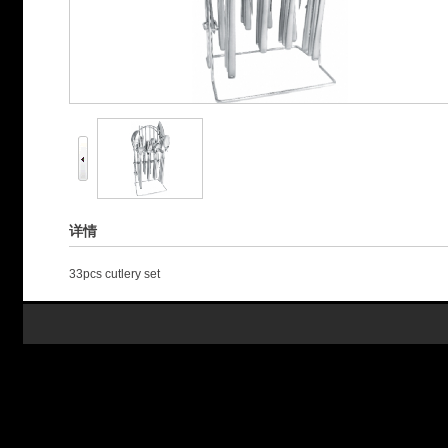
详情
33pcs cutlery set